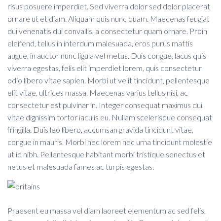
risus posuere imperdiet. Sed viverra dolor sed dolor placerat
ornare ut et diam. Aliquam quis nunc quam. Maecenas feugiat
dui venenatis dui convallis, a consectetur quam ornare. Proin
eleifend, tellus in interdum malesuada, eros purus mattis
augue, in auctor nunc ligula vel metus. Duis congue, lacus quis
viverra egestas, felis elit imperdiet lorem, quis consectetur
odio libero vitae sapien. Morbi ut velit tincidunt, pellentesque
elit vitae, ultrices massa. Maecenas varius tellus nisi, ac
consectetur est pulvinar in. Integer consequat maximus dui,
vitae dignissim tortor iaculis eu. Nullam scelerisque consequat
fringilla. Duis leo libero, accumsan gravida tincidunt vitae,
congue in mauris. Morbi nec lorem nec urna tincidunt molestie
ut id nibh. Pellentesque habitant morbi tristique senectus et
netus et malesuada fames ac turpis egestas.
Praesent eu massa vel diam laoreet elementum ac sed felis.