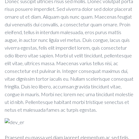
Donec suscipit ultricies risus sed mollis. Donec volutpat porta
risus posuere imperdiet. Sed viverra dolor sed dolor placerat
ornare ut et diam. Aliquam quis nunc quam. Maecenas feugiat
dui venenatis dui convallis, a consectetur quam ornare. Proin
eleifend, tellus in interdum malesuada, eros purus mattis
augue, in auctor nunc ligula vel metus. Duis congue, lacus quis
viverra egestas, felis elit imperdiet lorem, quis consectetur
odio libero vitae sapien. Morbi ut velit tincidunt, pellentesque
elit vitae, ultrices massa. Maecenas varius tellus nisi, ac
consectetur est pulvinar in. Integer consequat maximus dui,
vitae dignissim tortor iaculis eu. Nullam scelerisque consequat
fringilla. Duis leo libero, accumsan gravida tincidunt vitae,
congue in mauris. Morbi nec lorem nec urna tincidunt molestie
ut id nibh. Pellentesque habitant morbi tristique senectus et
netus et malesuada fames ac turpis egestas.
Praesent eu massa vel diam laoreet elementum ac sed felis.