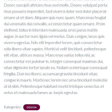
Donec suscipit ultricies risus sed mollis. Donec volutpat porta
risus posuere imperdiet. Sed viverra dolor sed dolor placerat
ornare ut et diam. Aliquam quis nunc quam. Maecenas feugiat
dui venenatis dui convallis, a consectetur quam ornare. Proin
eleifend, tellus in interdum malesuada, eros purus mattis
augue, in auctor nunc ligula vel metus. Duis congue, lacus quis
viverra egestas, felis elit imperdiet lorem, quis consectetur
odio libero vitae sapien. Morbi ut velit tincidunt, pellentesque
elit vitae, ultrices massa. Maecenas varius tellus nisi, ac
consectetur est pulvinar in. Integer consequat maximus dui,
vitae dignissim tortor iaculis eu. Nullam scelerisque consequat
fringilla. Duis leo libero, accumsan gravida tincidunt vitae,
congue in mauris. Morbi nec lorem nec urna tincidunt molestie
ut id nibh. Pellentesque habitant morbi tristique senectus et
netus et malesuada fames ac turpis egestas.
Kategorien:
DESIGN