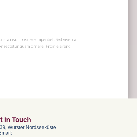
porta risus posuere imperdiet. Sed viverra
consectetur quam ornare. Proin eleifend,
t In Touch
39, Wurster Nordseeküste
Email: