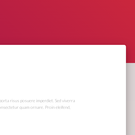
porta risus posuere imperdiet. Sed viverra
consectetur quam ornare. Proin eleifend,