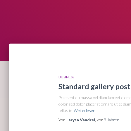
BUSINESS
Standard gallery post
Praesent eu massa vel diam laoreet elemen
dolor sed dolor placerat ornare ut et dia
tellus in
Weiterlesen
Von
Larysa Vandrei
, vor
9 Jahren