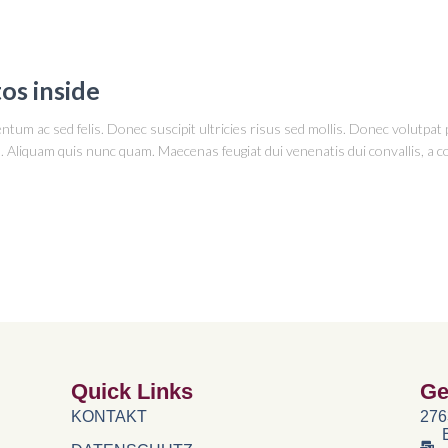
os inside
tum ac sed felis. Donec suscipit ultricies risus sed mollis. Donec volutpat 
m. Aliquam quis nunc quam. Maecenas feugiat dui venenatis dui convallis, a 
Quick Links
Ge
KONTAKT
276