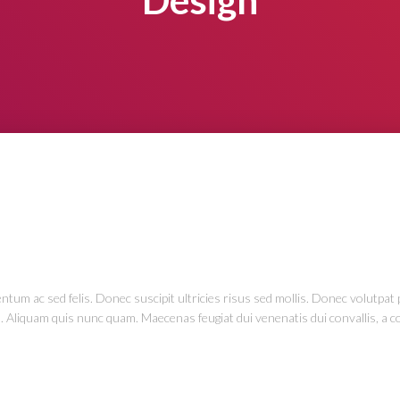
Design
tum ac sed felis. Donec suscipit ultricies risus sed mollis. Donec volutpat 
m. Aliquam quis nunc quam. Maecenas feugiat dui venenatis dui convallis, a 