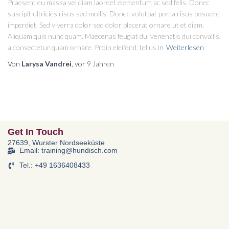
Praesent eu massa vel diam laoreet elementum ac sed felis. Donec
suscipit ultricies risus sed mollis. Donec volutpat porta risus posuere
imperdiet. Sed viverra dolor sed dolor placerat ornare ut et diam.
Aliquam quis nunc quam. Maecenas feugiat dui venenatis dui convallis,
a consectetur quam ornare. Proin eleifend, tellus in
Weiterlesen
Von
Larysa Vandrei
, vor
9 Jahren
Get In Touch
27639, Wurster Nordseeküste
Email: training@hundisch.com
Tel.: +49 1636408433